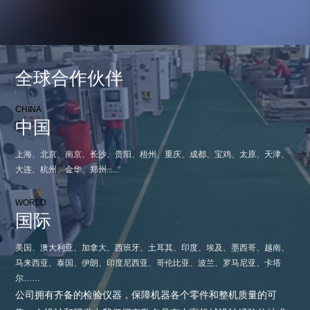
全自动清废模切机 MYQ1060
全自动翻转机 FZ
勾底糊箱机 JWG
全自动清废模切机 MY1060
勾底糊箱机 JWG-E
高速裱纸机 GTM
全球合作伙伴
CHINA
中国
上海、北京、南京、长沙、贵阳、梧州、重庆、成都、宝鸡、太原、天津、
大连、杭州、金华、郑州......
WORLD
国际
美国、澳大利亚、加拿大、西班牙、土耳其、印度、埃及、墨西哥、越南、
马来西亚、泰国、伊朗、印度尼西亚、哥伦比亚、波兰、罗马尼亚、卡塔
尔……
公司拥有齐备的检验仪器，保障机器各个零件和整机质量的可